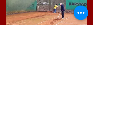
©2019 by STC Hakenfelde 75 e.V.. Proudly created with
Wix.com
Im Clubkalender könnt ihr sehen,
wer in welchen Wochen im
Clubhaus die Verantwortung hat
und natürlich findet ihr alle
offiziellen Heimspieltermine der
Verbandsspielsaison 2026
CLUBKALENDER