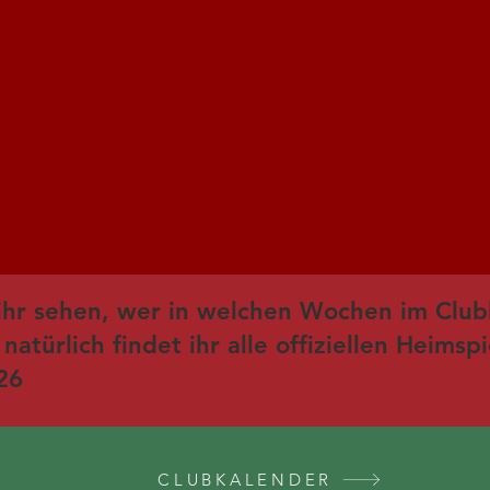
ihr sehen, wer in welchen Wochen im Club
atürlich findet ihr alle offiziellen Heimsp
26
©2019 by STC Hakenfelde 75 e.V.. Proudly created with
Wix.com
CLUBKALENDER