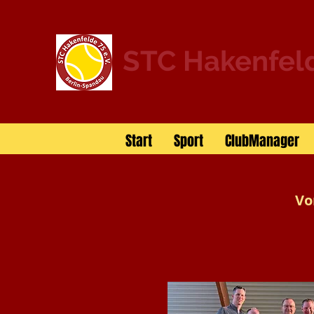
STC Hakenfeld
Start
Sport
ClubManager
Vo